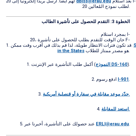
بعد استلام I-
dbiss@erau.edu
20 لهم أيضًا. أرسل بريدًا إلكترونيًا إلى
20 لطلب نموذج المُعالين.
الخطوة 3:
التقدم
للحصول
على
تأشيرة
الطالب
بمجرد استلام I-
20، حان الوقت للتقدم بطلب للحصول على تأشيرة F-
1. قد تكون فترات الانتظار طويلة، لذا قم بذلك في أقرب وقت ممكن.
هو مصدر ممتاز للطلاب.
in the States
).
النموذج DS-160
1. أكمل طلب التأشيرة عبر الإنترنت (
.
I-901
2. ادفع رسوم
حدّد موعد مقابلة في سفارة أو قنصلية أمريكية.
3.
استعد للمقابلة.
4.
.
ERLI@erau.edu
5. عند حصولك على التأشيرة، أخبرنا عبر