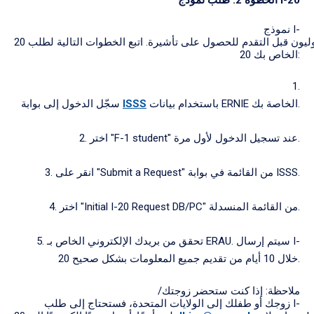
نموذج I-
20 هو مستند مهم يحتاجه الطلاب الدوليون قبل التقدم للحصول على تأشيرة. اتبع الخطوات التالية لطلب I-
20 الخاص بك:
1.
باستخدام بيانات ERNIE الخاصة بك.
ISSS
سجّل الدخول إلى بوابة
2. اختر "F-1 student" عند تسجيل الدخول لأول مرة.
3. انقر على "Submit a Request" من القائمة في بوابة ISSS.
4. اختر "Initial I-20 Request DB/PC" من القائمة المنسدلة.
5. تحقق من بريدك الإلكتروني الخاص بـ ERAU. سيتم إرسال I-
20 خلال 10 أيام من تقديم جميع المعلومات بشكل صحيح.
ملاحظة: إذا كنت ستحضر زوجتك/
زوجك أو طفلك إلى الولايات المتحدة، فستحتاج إلى طلب I-