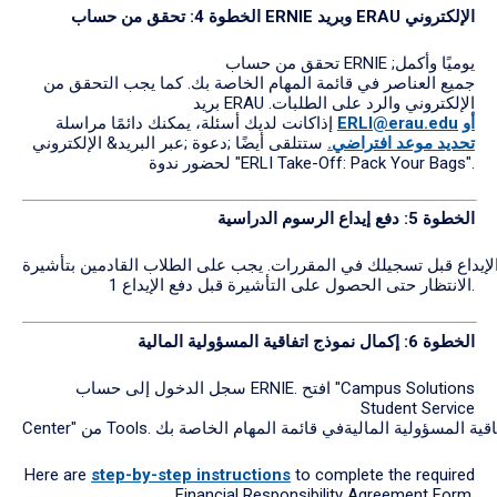
الإلكتروني
وبريد ERAU
حساب ERNIE
الخطوة 4:
تحقق
من
تحقق من حساب ERNIE ;يوميًا وأكمل
جميع العناصر في قائمة المهام الخاصة بك. كما يجب التحقق من
بريد ERAU الإلكتروني والرد على الطلبات.
أو
ERLI@erau.edu
إذاكانت لديك أسئلة، يمكنك دائمًا مراسلة
تحديد موعد افتراضي.
ستتلقى أيضًا ;دعوة ;عبر البريد& الإلكتروني
لحضور ندوة "ERLI Take-Off: Pack Your Bags".
الخطوة 5:
دفع
إيداع
الرسوم
الدراسية
الإيداع قبل تسجيلك في المقررات. يجب على الطلاب القادمين بتأشيرة F-
1 الانتظار حتى الحصول على التأشيرة قبل دفع الإيداع.
الخطوة 6:
إكمال
نموذج
اتفاقية
المسؤولية
المالية
سجل الدخول إلى حساب ERNIE. افتح "Campus Solutions
Student Service
Here are
step-by-step instructions
to complete the required
Financial Responsibility Agreement Form.