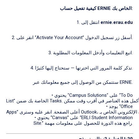
بك:
الخاص
حساب ERNIE
كيفية
تفعيل
ernie.erau.edu
1. انتقل إلى
2. انقر على “Activate Your Account” أسفل زر تسجيل الدخول.
3. اتبع التعليمات وأدخل المعلومات المطلوبة.
4. تذكر كلمة المرور التي اخترتها — ستحتاج إليها كثيرًا.
ستتمكن من الوصول إلى جميع معلوماتك عبر ERNIE.
• يحتوي "Campus Solutions" على “To Do
• يوجد “Office
• يحتوي “Canvas” على “ERLI Student Information
Site.” راجع هذه الدورة للحصول على معلومات مهمة.
نموذج I-20
الخطوة 2:
طلب