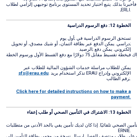
خبرنا بذلك. يتبع اختبار تحديد المستوى برنامج توجيهي إلزامي لطلاب
;ERLI.
الخطوة 12:
دفع
الرسوم
الدراسية
تستحق الرسوم الدراسية في ;أول يوم
;دراسي. يمكن الدفع عبر بطاقة ائتمان، أو شيك مصدق، أو تحويل
إلكتروني. يمكن دفع ;الرصيد
يمكن للطلاب مراسلة خدمات الشؤون المالية للطلاب عبر
. تذكر استخدام بريد ERAU الإلكتروني وإدراج
sfs@erau.edu
;رقم الطالب.
Click here for detailed instructions on how to make a
payment.
الخطوة 13:
الاشتراك
في
التأمين
الصحي
أو
طلب
إعفاء
 إذا كان لديك تأمين يفي بالحد الأدنى من متطلبات ERAU،يمكنك التقدم بطلب إعفاء عبر
ERNIE.
على طلاب منتصف الفصل إرسال نسخة من وجهي بطاقة التأمين إلى