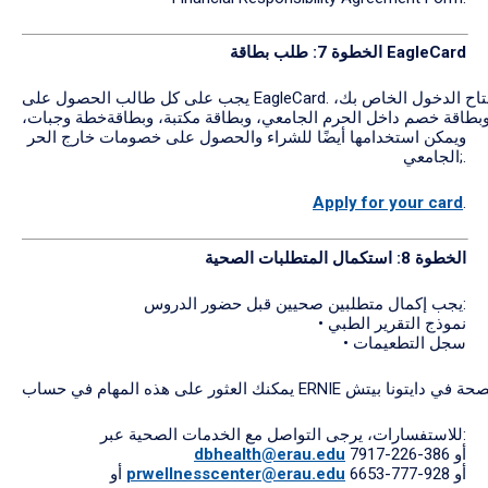
بطاقة EagleCard
الخطوة 7:
طلب
يجب على كل طالب الحصول على EagleCard. هذه البطاقة هي مفتاح الدخول الخاص بك،
بطاقة خصم داخل الحرم الجامعي، وبطاقة مكتبة، وبطاقةخطة وجبات،
ويمكن استخدامها أيضًا للشراء والحصول على خصومات خارج الحر
;الجامعي.
Apply for your card
.
الخطوة 8:
استكمال
المتطلبات
الصحية
يجب إكمال متطلبين صحيين قبل حضور الدروس:
• نموذج التقرير الطبي
• سجل التطعيمات
للاستفسارات، يرجى التواصل مع الخدمات الصحية عبر:
أو 386-226-7917
dbhealth@erau.edu
أو 928-777-6653
prwellnesscenter@erau.edu
أو