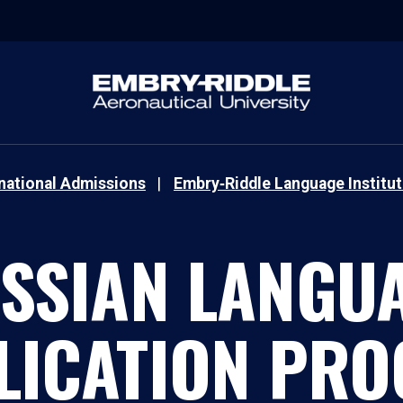
rnational Admissions
Embry‑Riddle Language Institut
SSIAN LANGU
LICATION PRO