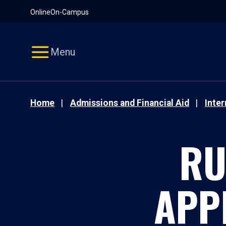
Pause
Skip
Online
On-Campus
video
Navigation
Menu
Home
Admissions and Financial Aid
Inte
RU
APP