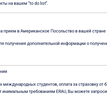
ы на вашем “to do list”.
 на прием в Американскoe Посольствo в вашей стране
e” для получения дополнительной информации о получе
ании
х международных студентов, оплата за страховку от 
ет инимальным требованиям ERAU, Вы можете запросит