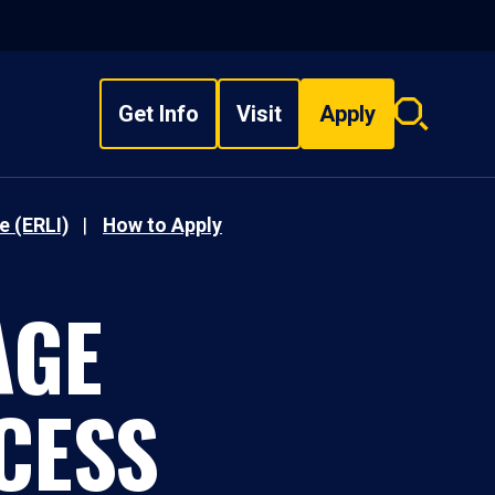
Get Info
Visit
Apply
Search
overlay
e (ERLI)
How to Apply
AGE
CESS