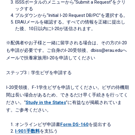
ISSSポータルのメニューから“Submit a Request”をクリ
ックする
プルダウンから“Initial I-20 Request DB/PC”を選択する。
ERAUメールを確認する。すべての情報を正確に提出し
た後、10日以内にI-20が送信されます。
※配偶者やお子様と一緒に留学される場合は、その方のI-20
も申請が必要です。ご自身のI-20受領後、dbiss@erau.eduへ
メールで扶養家族用I-20を申請してください
ステップ3：学生ビザを申請する
I-20受領後、F-1学生ビザを申請してください。ビザの待機期
間は長い場合があるため、できるだけ早く手続きを行ってく
ださい。“
Study in the States
”に有益なが掲載されていま
す。ご参考ください。
オンラインビザ申請書
Form DS-160
を提出する
I-901手数料
を支払う