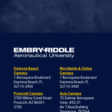
Daytona Beach
Worldwide & Online
Campus
Campus
1 Aerospace Boulevard
1 Aerospace Boulevard
Daytona Beach, FL
Daytona Beach, FL
32114-3900
32114-3900
Prescott Campus
Asia Campus
3700 Willow Creek Road
70 Seletar Aerospace
Prescott, AZ 86301-
View; #02-01
3720
Air 7 Asia Building
Singapore, 797564