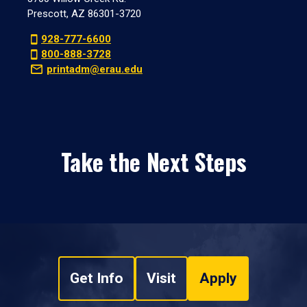
Prescott, AZ 86301-3720
928-777-6600
800-888-3728
printadm@erau.edu
Take the Next Steps
Get Info
Visit
Apply