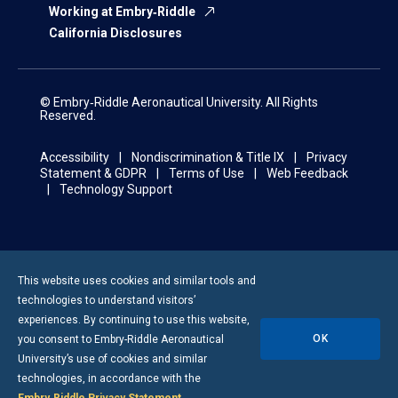
Working at Embry‑Riddle
California Disclosures
© Embry‑Riddle Aeronautical University. All Rights
Reserved.
Accessibility
Nondiscrimination & Title IX
Privacy
Statement & GDPR
Terms of Use
Web Feedback
Technology Support
This website uses cookies and similar tools and
technologies to understand visitors’
experiences. By continuing to use this website,
OK
you consent to
Embry-Riddle
Aeronautical
University’s use of cookies and similar
technologies, in accordance with the